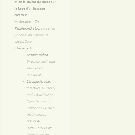
et de la saveur du cacao sur
la base d’un langage
commun
Modérateur :
Zoi
Papalexandratou
, conseiller
principal en matière de
cacao, Zoto
Intervenants :
Cristian Noboa
,
Directeur technique,
ANECACAO
(Equateur)
Carolina Aguilar
,
directrice du cacao,
projet Maximizing
Opportunities in
Coffee and Cacao in
the Americas
(MOCCA)
(Département de
l’agriculture des