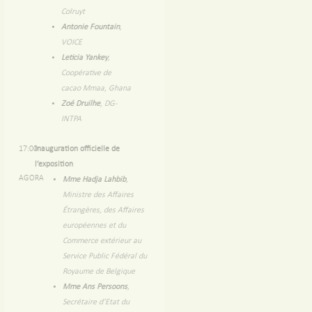
Colruyt
Antonie Fountain
,
VOICE
Leticia Yankey
,
Coopérative de
cacao Mmaa, Ghana
Zoé Druilhe
, DG-
INTPA
17:00
Inauguration officielle de
l’exposition
AGORA
Mme Hadja Lahbib
,
Ministre des Affaires
Étrangères, des Affaires
européennes et du
Commerce extérieur au
Service Public Fédéral du
Royaume de Belgique
Mme Ans Persoons
,
Secrétaire d’Etat du