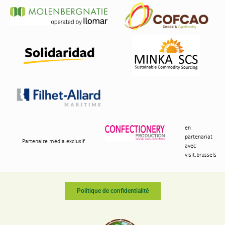
en
partenariat
Partenaire média exclusif
avec
visit.brussels
Politique de confidentialité