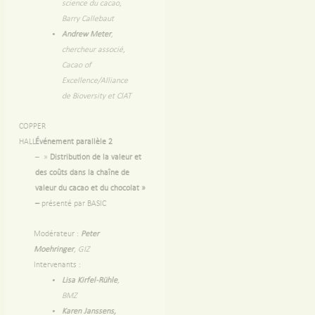
science du cacao,
Barry Callebaut
Andrew Meter
,
chercheur associé,
Cacao of
Excellence/Alliance
de Bioversity et ClAT
COPPER
HALL
Événement parallèle 2
–
»
Distribution de la valeur et
des coûts dans la chaîne de
valeur du cacao et du chocolat »
–
présenté par BASIC
Modérateur :
Peter
Moehringer
, GIZ
Intervenants :
Lisa Kirfel-Rühle
,
BMZ
Karen Janssens,