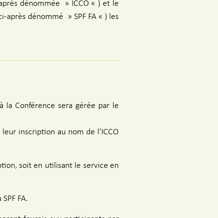
i-après dénommée » ICCO « ) et le
ci-après dénommé » SPF FA « ) les
 à la Conférence sera gérée par le
t leur inscription au nom de l’ICCO
ion, soit en utilisant le service en
u SPF FA.